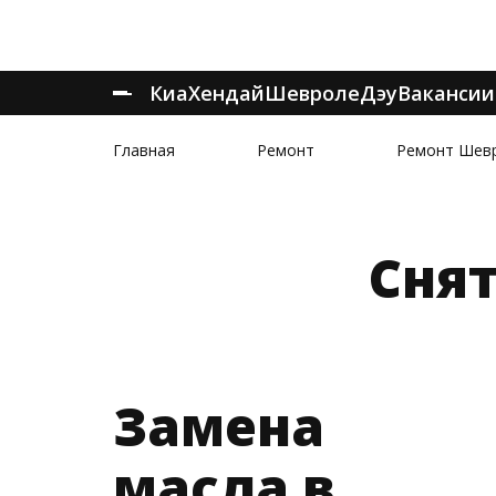
Киа
Хендай
Шевроле
Дэу
Вакансии
Главная
Ремонт
Ремонт Шев
Сня
Замена
масла в