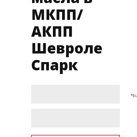
МКПП/
АКПП
Шевроле
Спарк
*Ес