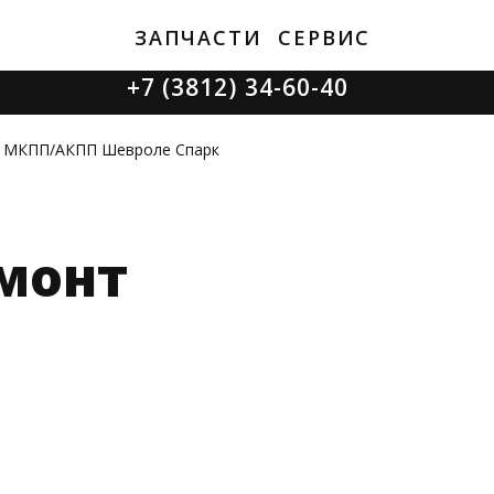
ЗАПЧАСТИ
СЕРВИС
+7 (3812) 34-60-40
Ватутина 19/1
в МКПП/АКПП Шевроле Спарк
монт
Заозерная 50/2