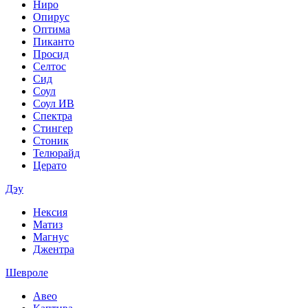
Ниро
Опирус
Оптима
Пиканто
Просид
Селтос
Сид
Соул
Соул ИВ
Спектра
Стингер
Стоник
Телюрайд
Церато
Дэу
Нексия
Матиз
Магнус
Джентра
Шевроле
Авео