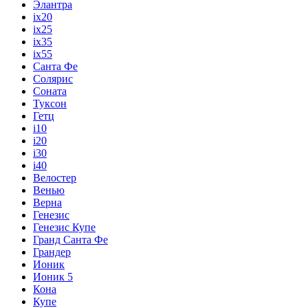
Элантра
ix20
ix25
ix35
ix55
Санта Фе
Солярис
Соната
Туксон
Гетц
i10
i20
i30
i40
Велостер
Венью
Верна
Генезис
Генезис Купе
Гранд Санта Фе
Грандер
Ионик
Ионик 5
Кона
Купе