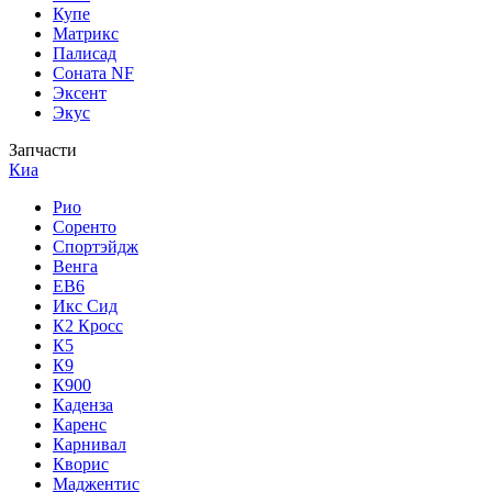
Купе
Матрикс
Палисад
Соната NF
Эксент
Экус
Запчасти
Киа
Рио
Соренто
Спортэйдж
Венга
ЕВ6
Икс Сид
К2 Кросс
К5
К9
К900
Каденза
Каренс
Карнивал
Кворис
Маджентис