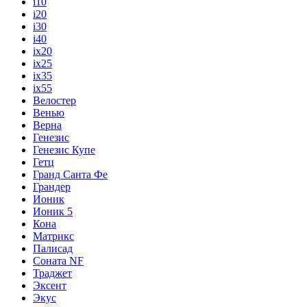
i10
i20
i30
i40
ix20
ix25
ix35
ix55
Велостер
Венью
Верна
Генезис
Генезис Купе
Гетц
Гранд Санта Фе
Грандер
Ионик
Ионик 5
Кона
Матрикс
Палисад
Соната NF
Траджет
Эксент
Экус