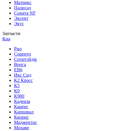
Матрикс
Палисад
Соната NF
Эксент
Экус
Запчасти
Киа
Рио
Соренто
Спортэйдж
Венга
ЕВ6
Икс Сид
К2 Кросс
К5
К9
К900
Каденза
Каренс
Карнивал
Кворис
Маджентис
Мохаве