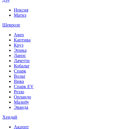
Дэу
Нексия
Матиз
Шевроле
Авео
Каптива
Круз
Эпика
Ланос
Лачетти
Кобальт
Спарк
Вольт
Вива
Спарк EV
Реззо
Орландо
Малибу
Эванда
Хендай
Акцент