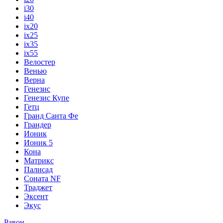
i30
i40
ix20
ix25
ix35
ix55
Велостер
Венью
Верна
Генезис
Генезис Купе
Гетц
Гранд Санта Фе
Грандер
Ионик
Ионик 5
Кона
Матрикс
Палисад
Соната NF
Траджет
Эксент
Экус
Равон