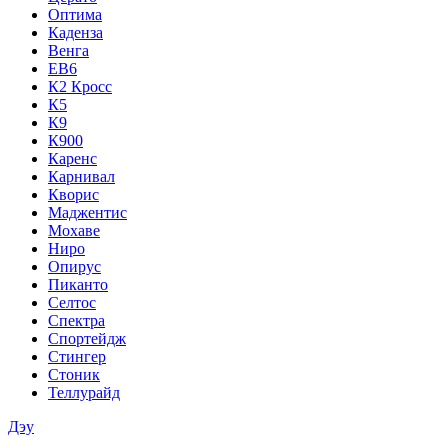
Оптима
Каденза
Венга
ЕВ6
К2 Кросс
К5
К9
К900
Каренс
Карнивал
Кворис
Маджентис
Мохаве
Ниро
Опирус
Пиканто
Селтос
Спектра
Спортейдж
Стингер
Стоник
Теллурайд
Дэу