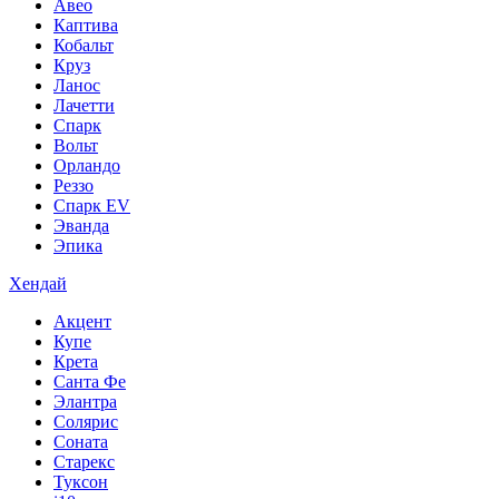
Авео
Каптива
Кобальт
Круз
Ланос
Лачетти
Спарк
Вольт
Орландо
Реззо
Спарк EV
Эванда
Эпика
Хендай
Акцент
Купе
Крета
Санта Фе
Элантра
Солярис
Соната
Старекс
Туксон