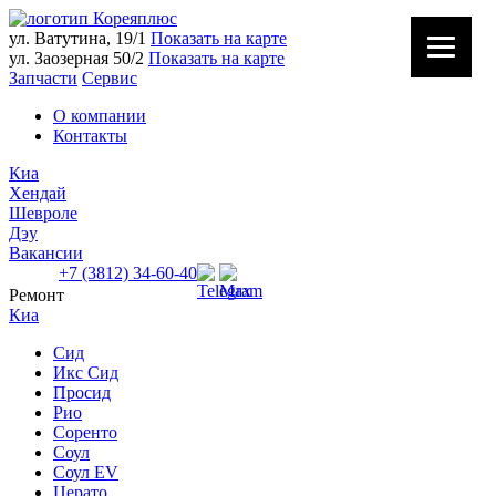
ул. Ватутина, 19/1
Показать на карте
ул. Заозерная 50/2
Показать на карте
Запчасти
Сервис
О компании
Контакты
Киа
Хендай
Шевроле
Дэу
Вакансии
+7 (3812) 34-60-40
Ремонт
Ватутина 19/1
Киа
Заозерная 50/2
Сид
Икс Сид
Просид
Рио
Соренто
Соул
Соул EV
Церато