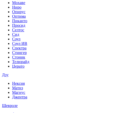
Мохаве
Ниро
Опирус
Оптима
Пиканто
Просид
Селтос
Сид
Соул
Соул ИВ
Спектра
Стингер
Стоник
Телюрайд
Церато
Дэу
Нексия
Матиз
Магнус
Джентра
Шевроле