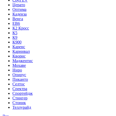
Соул EV
Церато
Оптима
Каденза
Венга
ЕВ6
К2 Кросс
К5
К9
К900
Каренс
Карнивал
Кворис
Маджентис
Мохаве
Ниро
Опирус
Пиканто
Селтос
Спектра
Спортейдж
Стингер
Стоник
Теллурайд