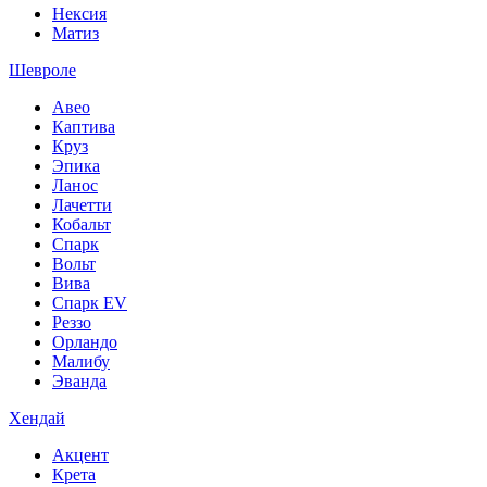
Нексия
Матиз
Шевроле
Авео
Каптива
Круз
Эпика
Ланос
Лачетти
Кобальт
Спарк
Вольт
Вива
Спарк EV
Реззо
Орландо
Малибу
Эванда
Хендай
Акцент
Крета