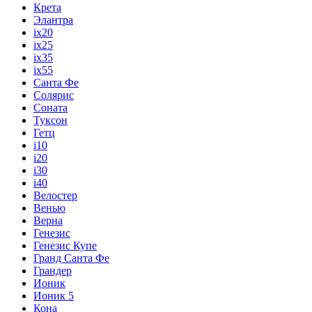
Крета
Элантра
ix20
ix25
ix35
ix55
Санта Фе
Солярис
Соната
Туксон
Гетц
i10
i20
i30
i40
Велостер
Венью
Верна
Генезис
Генезис Купе
Гранд Санта Фе
Грандер
Ионик
Ионик 5
Кона