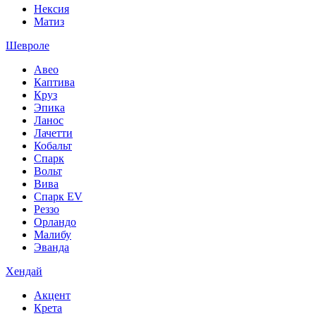
Нексия
Матиз
Шевроле
Авео
Каптива
Круз
Эпика
Ланос
Лачетти
Кобальт
Спарк
Вольт
Вива
Спарк EV
Реззо
Орландо
Малибу
Эванда
Хендай
Акцент
Крета