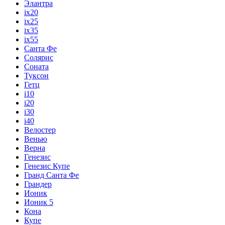
Элантра
ix20
ix25
ix35
ix55
Санта Фе
Солярис
Соната
Туксон
Гетц
i10
i20
i30
i40
Велостер
Венью
Верна
Генезис
Генезис Купе
Гранд Санта Фе
Грандер
Ионик
Ионик 5
Кона
Купе