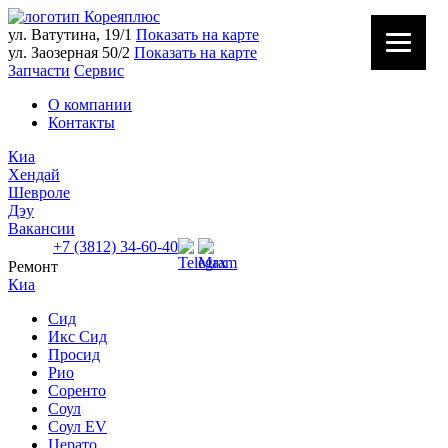
ул. Ватутина, 19/1
Показать на карте
ул. Заозерная 50/2
Показать на карте
Запчасти
Сервис
О компании
Контакты
Киа
Хендай
Шевроле
Дэу
Вакансии
+7 (3812) 34-60-40
Ремонт
Ватутина 19/1
Киа
Заозерная 50/2
Сид
Икс Сид
Просид
Рио
Соренто
Соул
Соул EV
Церато