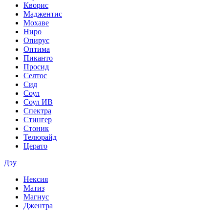
Кворис
Маджентис
Мохаве
Ниро
Опирус
Оптима
Пиканто
Просид
Селтос
Сид
Соул
Соул ИВ
Спектра
Стингер
Стоник
Телюрайд
Церато
Дэу
Нексия
Матиз
Магнус
Джентра