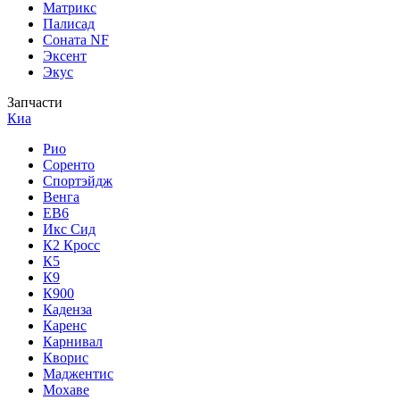
Матрикс
Палисад
Соната NF
Эксент
Экус
Запчасти
Киа
Рио
Соренто
Спортэйдж
Венга
ЕВ6
Икс Сид
К2 Кросс
К5
К9
К900
Каденза
Каренс
Карнивал
Кворис
Маджентис
Мохаве