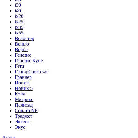
i30
i40
ix20
ix25
ix35
ix55
Велостер
Венью
Верна
Генезис
Генезис Купе
Гетц
Гранд Санта Фе
Грандер
Ионик
Ионик 5
Кона
Матрикс
Палисад
Соната NF
Траджет
Эксент
Экус
Равон