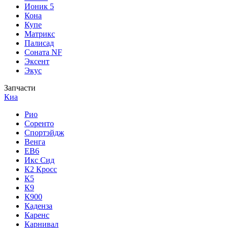
Ионик 5
Кона
Купе
Матрикс
Палисад
Соната NF
Эксент
Экус
Запчасти
Киа
Рио
Соренто
Спортэйдж
Венга
ЕВ6
Икс Сид
К2 Кросс
К5
К9
К900
Каденза
Каренс
Карнивал