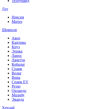
Теллурайд
Дэу
Нексия
Матиз
Шевроле
Авео
Каптива
Круз
Эпика
Ланос
Лачетти
Кобальт
Спарк
Вольт
Вива
Спарк EV
Реззо
Орландо
Малибу
Эванда
Хендай