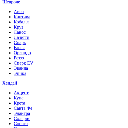
Шевроле
Авео
Каптива
Кобальт
Круз
Ланос
Лачетти
Спарк
Вольт
Орландо
Реззо
Спарк EV
Эванда
Эпика
Хендай
Акцент
Купе
Крета
Санта Фе
Элантра
Солярис
Соната