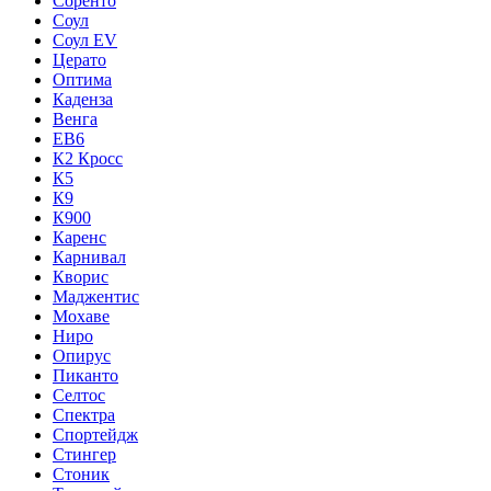
Соренто
Соул
Соул EV
Церато
Оптима
Каденза
Венга
ЕВ6
К2 Кросс
К5
К9
К900
Каренс
Карнивал
Кворис
Маджентис
Мохаве
Ниро
Опирус
Пиканто
Селтос
Спектра
Спортейдж
Стингер
Стоник