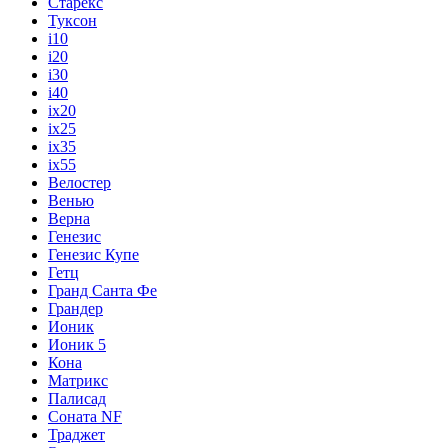
Старекс
Туксон
i10
i20
i30
i40
ix20
ix25
ix35
ix55
Велостер
Венью
Верна
Генезис
Генезис Купе
Гетц
Гранд Санта Фе
Грандер
Ионик
Ионик 5
Кона
Матрикс
Палисад
Соната NF
Траджет