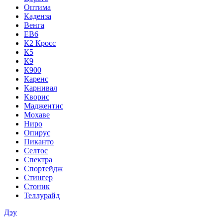
Оптима
Каденза
Венга
ЕВ6
К2 Кросс
К5
К9
К900
Каренс
Карнивал
Кворис
Маджентис
Мохаве
Ниро
Опирус
Пиканто
Селтос
Спектра
Спортейдж
Стингер
Стоник
Теллурайд
Дэу