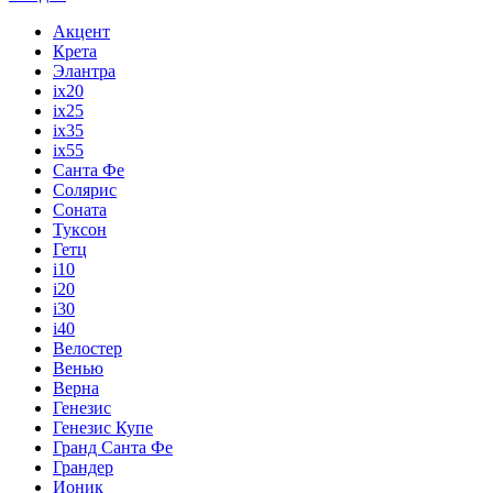
Акцент
Крета
Элантра
ix20
ix25
ix35
ix55
Санта Фе
Солярис
Соната
Туксон
Гетц
i10
i20
i30
i40
Велостер
Венью
Верна
Генезис
Генезис Купе
Гранд Санта Фе
Грандер
Ионик