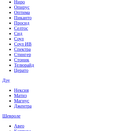
Ниро
Опирус
Оптима
Пиканто
Просид
Селтос
Сид
Соул
Соул ИВ
Спектра
Стингер
Стоник
Телюрайд
Церато
Дэу
Нексия
Матиз
Магнус
Джентра
Шевроле
Авео