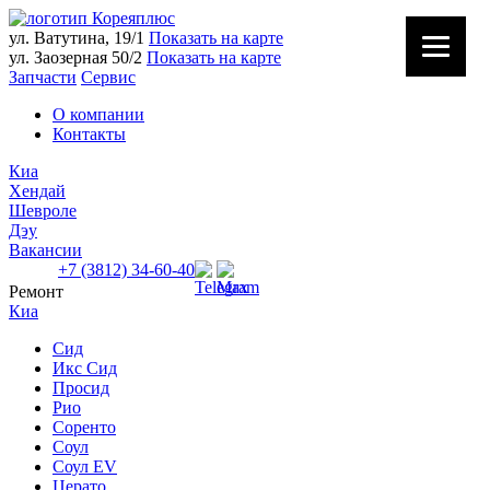
ул. Ватутина, 19/1
Показать на карте
ул. Заозерная 50/2
Показать на карте
Запчасти
Сервис
О компании
Контакты
Киа
Хендай
Шевроле
Дэу
Вакансии
+7 (3812) 34-60-40
Ремонт
Ватутина 19/1
Киа
Заозерная 50/2
Сид
Икс Сид
Просид
Рио
Соренто
Соул
Соул EV
Церато