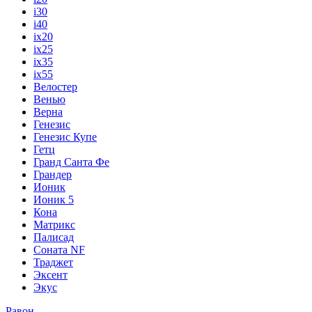
i30
i40
ix20
ix25
ix35
ix55
Велостер
Венью
Верна
Генезис
Генезис Купе
Гетц
Гранд Санта Фе
Грандер
Ионик
Ионик 5
Кона
Матрикс
Палисад
Соната NF
Траджет
Эксент
Экус
Равон