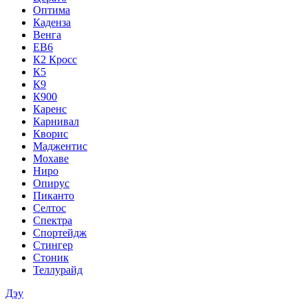
Оптима
Каденза
Венга
ЕВ6
К2 Кросс
К5
К9
К900
Каренс
Карнивал
Кворис
Маджентис
Мохаве
Ниро
Опирус
Пиканто
Селтос
Спектра
Спортейдж
Стингер
Стоник
Теллурайд
Дэу