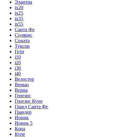
Элантра
ix20
ix25
ix35
ix55
Санта Фе
Солярис
Соната
Туксон
Гетц
i10
i20
i30
i40
Велостер
Венью
Верна
Генезис
Генезис Купе
Гранд Санта Фе
Грандер
Ионик
Ионик 5
Кона
Купе