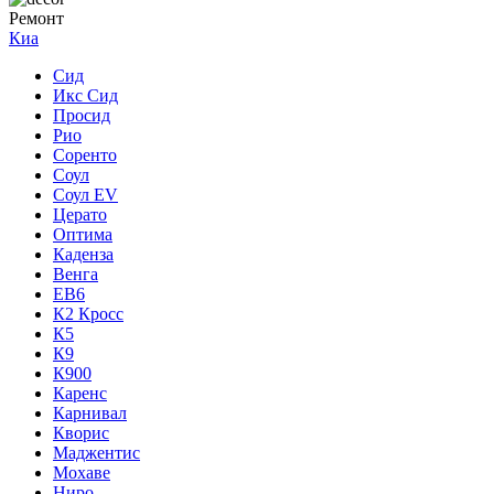
Ремонт
Киа
Сид
Икс Сид
Просид
Рио
Соренто
Соул
Соул EV
Церато
Оптима
Каденза
Венга
ЕВ6
К2 Кросс
К5
К9
К900
Каренс
Карнивал
Кворис
Маджентис
Мохаве
Ниро