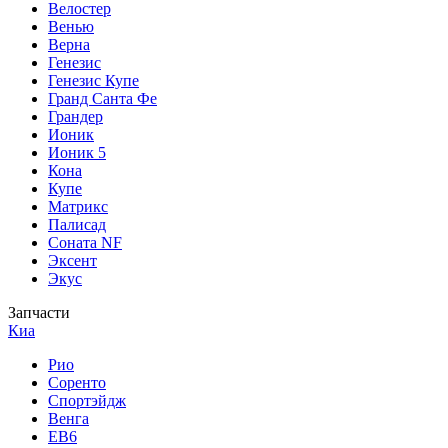
Велостер
Венью
Верна
Генезис
Генезис Купе
Гранд Санта Фе
Грандер
Ионик
Ионик 5
Кона
Купе
Матрикс
Палисад
Соната NF
Эксент
Экус
Запчасти
Киа
Рио
Соренто
Спортэйдж
Венга
ЕВ6