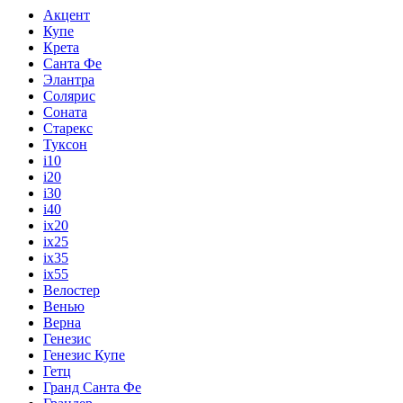
Акцент
Купе
Крета
Санта Фе
Элантра
Солярис
Соната
Старекс
Туксон
i10
i20
i30
i40
ix20
ix25
ix35
ix55
Велостер
Венью
Верна
Генезис
Генезис Купе
Гетц
Гранд Санта Фе