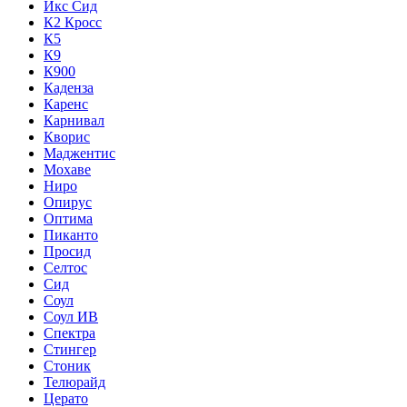
Икс Сид
К2 Кросс
К5
К9
К900
Каденза
Каренс
Карнивал
Кворис
Маджентис
Мохаве
Ниро
Опирус
Оптима
Пиканто
Просид
Селтос
Сид
Соул
Соул ИВ
Спектра
Стингер
Стоник
Телюрайд
Церато