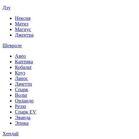
Дэу
Нексия
Матиз
Магнус
Джентра
Шевроле
Авео
Каптива
Кобальт
Круз
Ланос
Лачетти
Спарк
Вольт
Орландо
Реззо
Спарк EV
Эванда
Эпика
Хендай