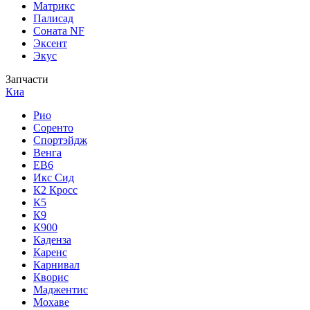
Матрикс
Палисад
Соната NF
Эксент
Экус
Запчасти
Киа
Рио
Соренто
Спортэйдж
Венга
ЕВ6
Икс Сид
К2 Кросс
К5
К9
К900
Каденза
Каренс
Карнивал
Кворис
Маджентис
Мохаве