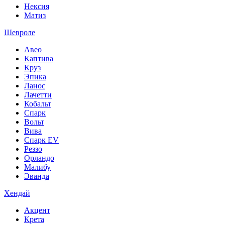
Нексия
Матиз
Шевроле
Авео
Каптива
Круз
Эпика
Ланос
Лачетти
Кобальт
Спарк
Вольт
Вива
Спарк EV
Реззо
Орландо
Малибу
Эванда
Хендай
Акцент
Крета