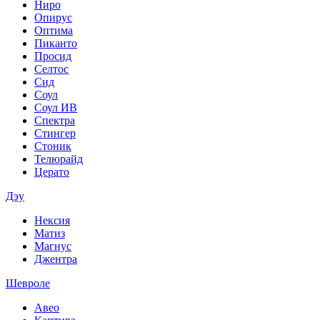
Ниро
Опирус
Оптима
Пиканто
Просид
Селтос
Сид
Соул
Соул ИВ
Спектра
Стингер
Стоник
Телюрайд
Церато
Дэу
Нексия
Матиз
Магнус
Джентра
Шевроле
Авео