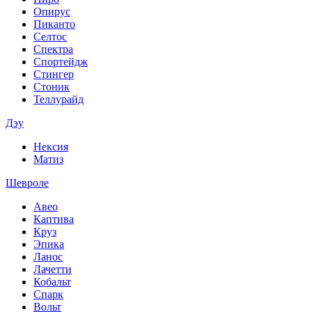
Опирус
Пиканто
Селтос
Спектра
Спортейдж
Стингер
Стоник
Теллурайд
Дэу
Нексия
Матиз
Шевроле
Авео
Каптива
Круз
Эпика
Ланос
Лачетти
Кобальт
Спарк
Вольт