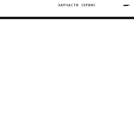
ЗАПЧАСТИ
СЕРВИС
+7 (3812) 34-60-40
Ватутина 19/1
Главная
Запчасти
Запчасти КИА Каденза
Заозерная 50/2