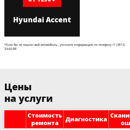
Hyundai Accent
*Если Вы не нашли свой автомобиль - уточните информацию по телефону +7 (3812)
34-60-88
Цены
на услуги
Стоимость
Скани
Диагностика
ремонта
ош