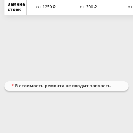
Замена
от 1250 ₽
от 300 ₽
от
стоек
*
В стоимость ремонта не входит запчасть