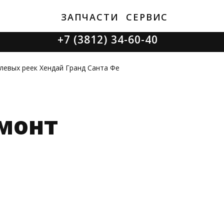
ЗАПЧАСТИ
СЕРВИС
+7 (3812) 34-60-40
Ватутина 19/1
левых реек Хендай Гранд Санта Фе
монт
Заозерная 50/2