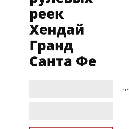
реек
Хендай
Гранд
Санта Фе
*Ес