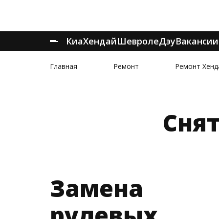
Киа
Хендай
Шевроле
Дэу
Вакансии
Главная
Ремонт
Ремонт Хенд
Сня
Замена
рулевых