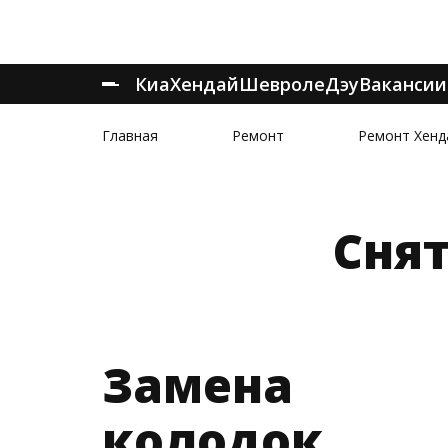
Киа
Хендай
Шевроле
Дэу
Вакансии
Главная
Ремонт
Ремонт Хенд
Сня
Замена
колодок