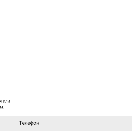
я или
м.