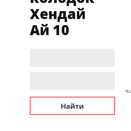
Хендай
Ай 10
*Ес
Найти