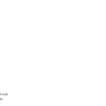
я или
м.