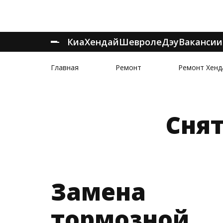
Киа
Хендай
Шевроле
Дэу
Вакансии
Главная
Ремонт
Ремонт Хенд
Сня
Замена
тормозной