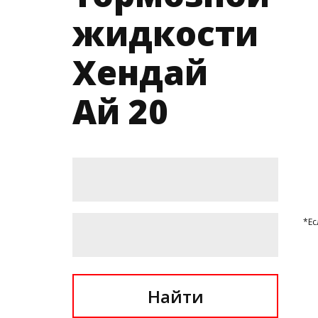
жидкости
Хендай
Ай 20
*Ес
Найти