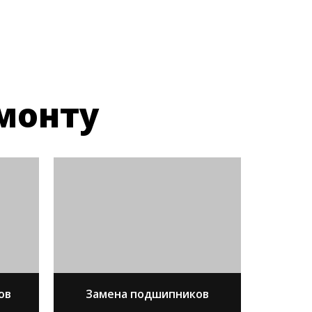
монту
ов
Замена подшипников