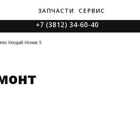
ЗАПЧАСТИ
СЕРВИС
+7 (3812) 34-60-40
Ватутина 19/1
еек Хендай Ионик 5
монт
Заозерная 50/2