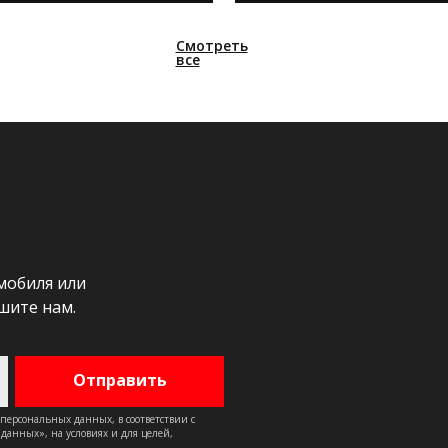
Смотреть
все
мобиля или
шите нам.
 персональных данных, в соответствии с
анных», на условиях и для целей,