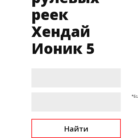
реек
Хендай
Ионик 5
*Ес
Найти