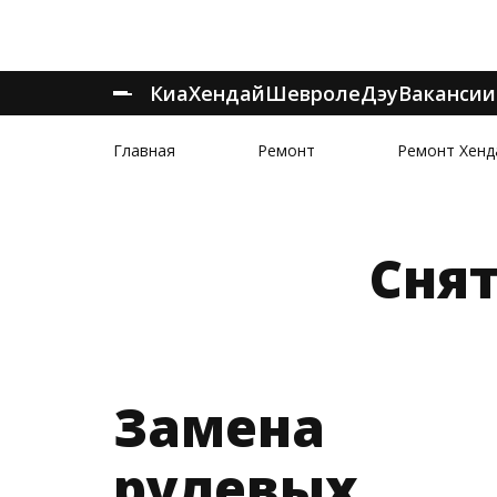
Киа
Хендай
Шевроле
Дэу
Вакансии
Главная
Ремонт
Ремонт Хенд
Сня
Замена
рулевых