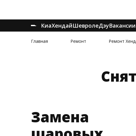
Киа
Хендай
Шевроле
Дэу
Вакансии
Главная
Ремонт
Ремонт Хенд
Сня
Замена
шаровых