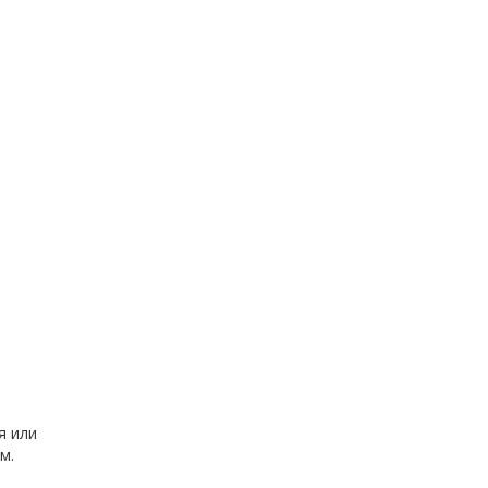
я или
м.