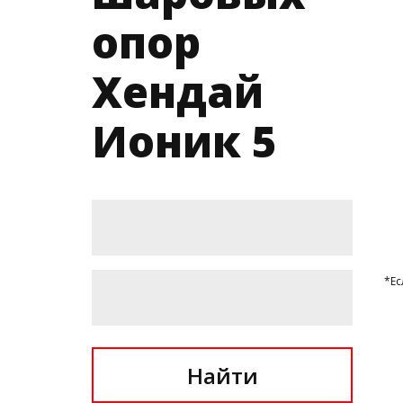
опор
Хендай
Ионик 5
*Ес
Найти