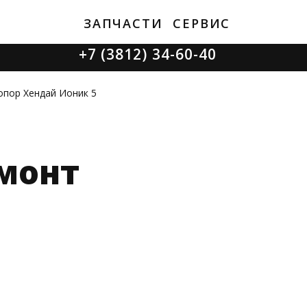
ЗАПЧАСТИ
СЕРВИС
+7 (3812) 34-60-40
Ватутина 19/1
опор Хендай Ионик 5
монт
Заозерная 50/2