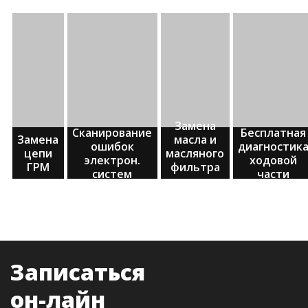
Замена
Сканирование
Бесплатная
Замена
масла и
ошибок
диагностик
цепи
масляного
электрон.
ходовой
ГРМ
фильтра
систем
части
двигателя
Записаться
он-лайн