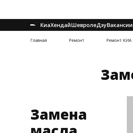
Киа
Хендай
Шевроле
Дэу
Вакансии
Главная
Ремонт
Ремонт КИА
Заме
Замена
масла