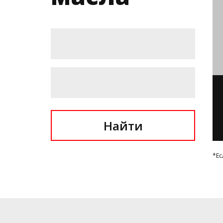
Найти
*Ес