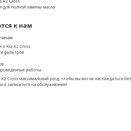
a K2 Cross
 для полной замены масла
тся к нам
чинам:
о Kia K2 Cross
 и фильтров
ов
 проведенные работы
 K2 Cross максимальный уход, чтобы вы могли наслаждаться без
ах и записаться на обслуживание!