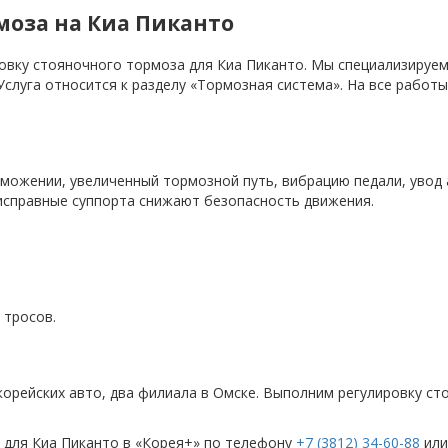
моза на Киа Пиканто
овку стояночного тормоза для Киа Пиканто. Мы специализируем
Услуга относится к разделу «Тормозная система». На все работ
рможении, увеличенный тормозной путь, вибрацию педали, уво
исправные суппорта снижают безопасность движения.
 тросов.
 корейских авто, два филиала в Омске. Выполним регулировку с
 для Киа Пиканто в «Корея+» по телефону
+7 (3812) 34-60-88
или