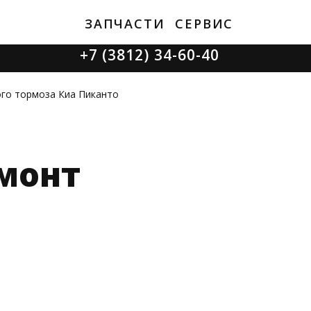
ЗАПЧАСТИ
СЕРВИС
+7 (3812) 34-60-40
Ватутина 19/1
ого тормоза Киа Пиканто
монт
Заозерная 50/2