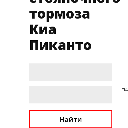
тормоза
Киа
Пиканто
*Ес
Найти