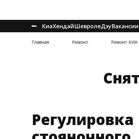
Киа
Хендай
Шевроле
Дэу
Вакансии
Главная
Ремонт
Ремонт КИА
Сня
Регулировка
стояночного