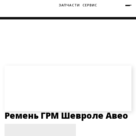
ЗАПЧАСТИ
СЕРВИС
+7 (3812) 34-60-40
Ватутина 19/1
Главная
Запчасти
Запчасти на Шевроле Авео
Ремень ГРМ Шевроле Авео
Заозерная 50/2
Ремень ГРМ Шевроле Авео