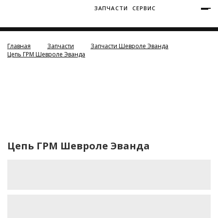
ЗАПЧАСТИ
СЕРВИС
+7 (3812) 34-60-40
Ватутина 19/1
Главная
Запчасти
Запчасти Шевроле Эванда
Цепь ГРМ Шевроле Эванда
Заозерная 50/2
Цепь ГРМ Шевроле Эванда