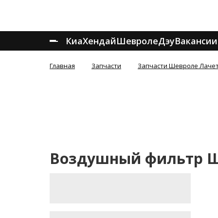
Киа
Хендай
Шевроле
Дэу
Вакансии
Главная
Запчасти
Запчасти Шевроле Лаче
Воздушный фильтр Ш