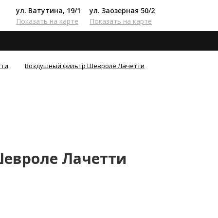
ул. Ватутина, 19/1
ул. Заозерная 50/2
Показать на карте
Показать на карте
тти
Воздушный фильтр Шевроле Лачетти
евроле Лачетти