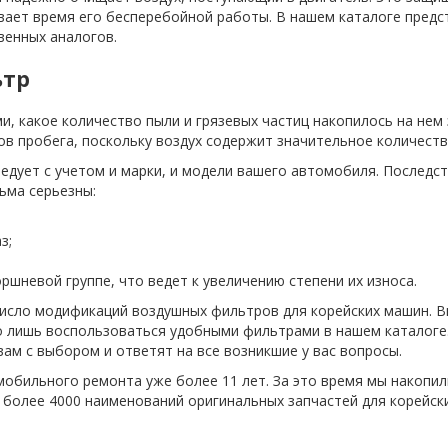
вает время его бесперебойной работы. В нашем каталоге предс
твенных аналогов.
ьтр
, какое количество пыли и грязевых частиц накопилось на нем 
ов пробега, поскольку воздух содержит значительное количеств
ледует с учетом и марки, и модели вашего автомобиля. Послед
ьма серьезны:
з;
оршневой группе, что ведет к увеличению степени их износа.
число модификаций воздушных фильтров для корейских машин. 
лишь воспользоваться удобными фильтрами в нашем каталоге. Е
ам с выбором и ответят на все возникшие у вас вопросы.
обильного ремонта уже более 11 лет. За это время мы накопил
 более 4000 наименований оригинальных запчастей для корейск