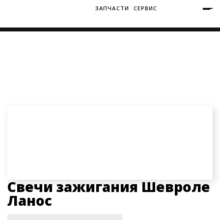
ЗАПЧАСТИ
СЕРВИС
+7 (3812) 34-60-40
Ватутина 19/1
Главная
Запчасти
Запчасти Шевроле Ланос
Свечи зажигания Шевроле Ланос
Заозерная 50/2
Свечи зажигания Шевроле
Ланос