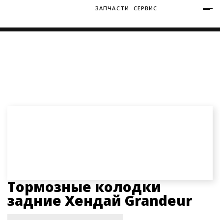
ЗАПЧАСТИ
СЕРВИС
+7 (3812) 34-60-40
Ватутина 19/1
Главная
Запчасти
Запчасти Хендай Грандер
Тормозные колодки задние Хендай Grandeur
Заозерная 50/2
Тормозные колодки
задние Хендай Grandeur