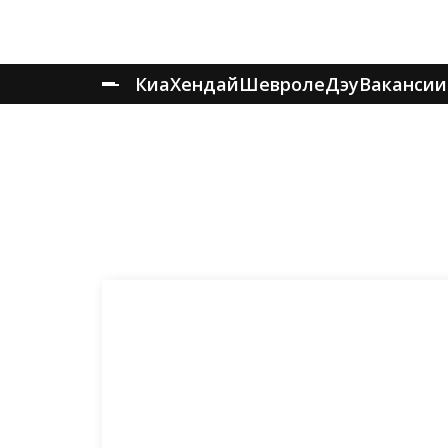
Киа
Хендай
Шевроле
Дэу
Вакансии
Главная
Запчасти
Запчасти Хендай i20