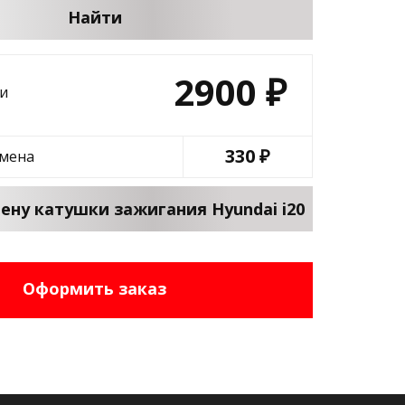
Найти
2900
₽
и
330 ₽
амена
ену катушки зажигания Hyundai i20
Оформить заказ