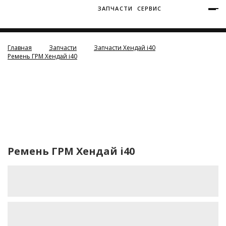
ЗАПЧАСТИ
СЕРВИС
+7 (3812) 34-60-40
Ватутина 19/1
Главная
Запчасти
Запчасти Хендай i40
Ремень ГРМ Хендай i40
Заозерная 50/2
Ремень ГРМ Хендай i40