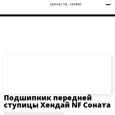
ЗАПЧАСТИ
СЕРВИС
+7 (3812) 34-60-40
Ватутина 19/1
Главная
Запчасти
Запчасти Хендай Соната NF
Подшипник передней ступицы Хендай NF Соната
Заозерная 50/2
Подшипник передней
ступицы Хендай NF Соната