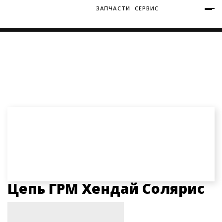
ЗАПЧАСТИ
СЕРВИС
+7 (3812) 34-60-40
Ватутина 19/1
Главная
Запчасти
Запчасти Хендай Солярис
Цепь ГРМ Хендай Солярис
Заозерная 50/2
Цепь ГРМ Хендай Солярис