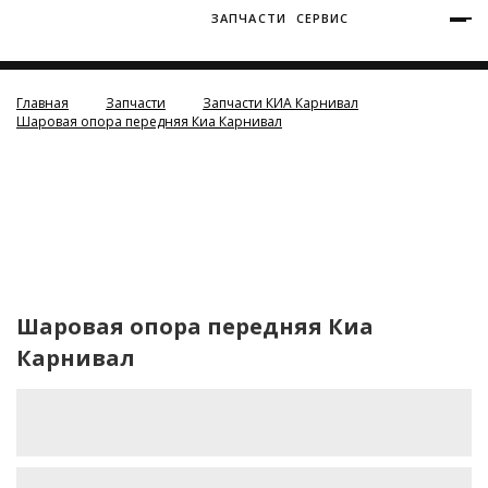
ЗАПЧАСТИ
СЕРВИС
+7 (3812) 34-60-40
Ватутина 19/1
Главная
Запчасти
Запчасти КИА Карнивал
Шаровая опора передняя Киа Карнивал
Заозерная 50/2
Шаровая опора передняя Киа
Карнивал