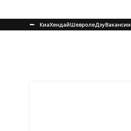
Киа
Хендай
Шевроле
Дэу
Вакансии
Главная
Запчасти
Запчасти КИА Рио