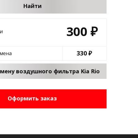
Найти
300
₽
и
330 ₽
амена
амену воздушного фильтра Kia Rio
Оформить заказ