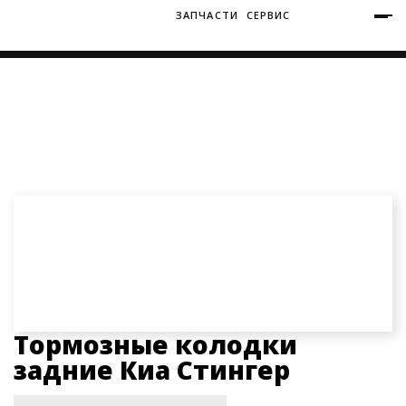
ЗАПЧАСТИ
СЕРВИС
+7 (3812) 34-60-40
Ватутина 19/1
Главная
Запчасти
Запчасти КИА Стингер
Тормозные колодки задние Киа Стингер
Заозерная 50/2
Тормозные колодки
задние Киа Стингер