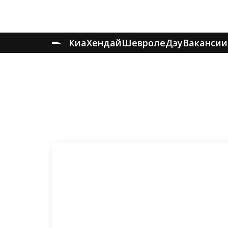
Киа
Хендай
Шевроле
Дэу
Вакансии
Главная
Запчасти
Запчасти КИА Стингер